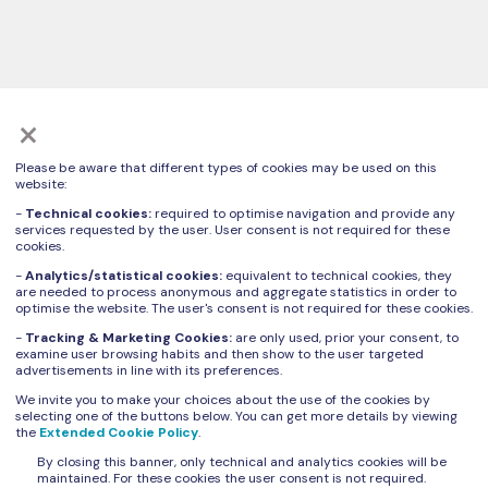
ISCRIVITI ALLA NOSTRA NEWSLETTER
×
Please be aware that different types of cookies may be used on this
website:
-
Technical cookies:
required to optimise navigation and provide any
Ti invitiamo a visionare la specifica
Informativa Privacy art. 13 GDPR
sul
services requested by the user. User consent is not required for these
trattamento dei dati personali.
cookies.
-
Analytics/statistical cookies:
equivalent to technical cookies, they
Letta e compresa l'Informativa Privacy art. 13
are needed to process anonymous and aggregate statistics in order to
GDPR, esprimo il consenso al ricevimento della
optimise the website. The user's consent is not required for these cookies.
newsletter di Zivan S.r.l.
-
Tracking & Marketing Cookies:
are only used, prior your consent, to
examine user browsing habits and then show to the user targeted
advertisements in line with its preferences.
Resta inteso che potrò revocare in qualunque
We invite you to make your choices about the use of the cookies by
momento il presente consenso.
selecting one of the buttons below. You can get more details by viewing
the
Extended Cookie Policy
.
By closing this banner, only technical and analytics cookies will be
maintained. For these cookies the user consent is not required.