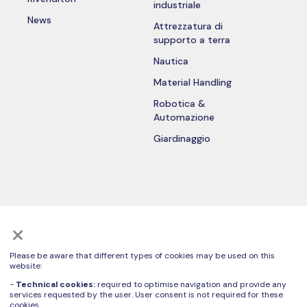
industriale
News
Attrezzatura di
supporto a terra
Nautica
Material Handling
Robotica &
Automazione
Giardinaggio
ISCRIVITI ALLA NOSTRA NEWSLETTER
×
Please be aware that different types of cookies may be used on this
website:
-
Technical cookies:
required to optimise navigation and provide any
Ti invitiamo a visionare la specifica
Informativa Privacy art. 13 GDPR
sul
services requested by the user. User consent is not required for these
trattamento dei dati personali.
cookies.